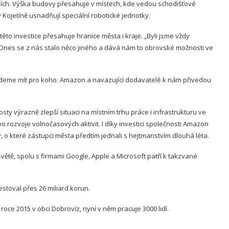
čních. Výška budovy přesahuje v místech, kde vedou schodišťové
 Kojetíně usnadňují speciální robotické jednotky.
éto investice přesahuje hranice města i kraje. „Byli jsme vždy
Dnes se z nás stalo něco jiného a dává nám to obrovské možnosti ve
eme mít pro koho. Amazon a navazující dodavatelé k nám přivedou
ty výrazně zlepší situaci na místním trhu práce i infrastrukturu ve
bo rozvoje volnočasových aktivit. I díky investici společnosti Amazon
 o které zástupci města předtím jednali s hejtmanstvím dlouhá léta.
tě, spolu s firmami Google, Apple a Microsoft patří k takzvané
stoval přes 26 miliard korun.
oce 2015 v obci Dobrovíz, nyní v něm pracuje 3000 lidí.