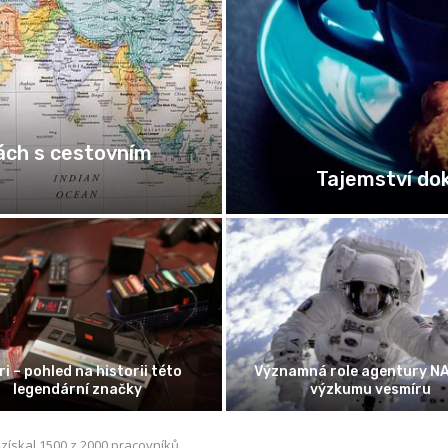
Starověké pos
rů Pentium ve světě IT
Publikace vlastní
Klíčový hráč ve vyšetřování trestné
nejlepší SEO pro vá
činnosti v USA
Seoinfluen
získal 1500 z 2000 pracovníků