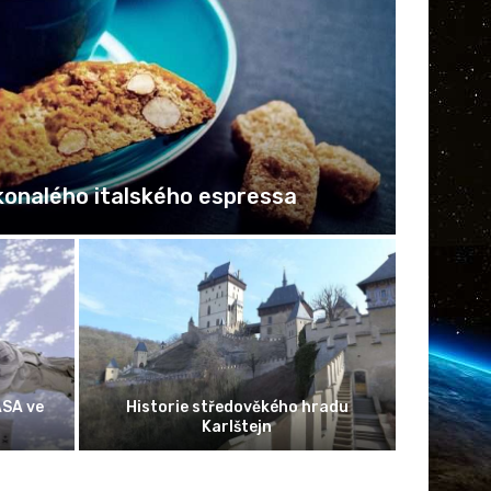
vátné zvíře se proměnilo v nablýskaného
mazlíčka
ho obsahu je
š projekt, říká
Najděte v sobě energii na vyšší
cer.cz
pracovní výkon