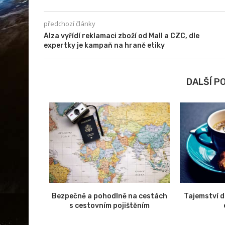
předchozí články
Alza vyřídí reklamaci zboží od Mall a CZC, dle
expertky je kampaň na hraně etiky
DALŠÍ P
etřování
Bezpečně a pohodlně na cestách
Tajemství 
 v USA
s cestovním pojištěním