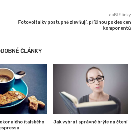
další články
Fotovoltaiky postupně zlevňují, příčinou pokles cen
komponentů
ODOBNÉ ČLÁNKY
dokonalého italského
Jak vybrat správné brýle na čtení
espressa