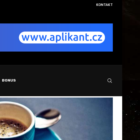
KONTAKT
rie středověkého hradu Karlštejn
Využití a 
BONUS