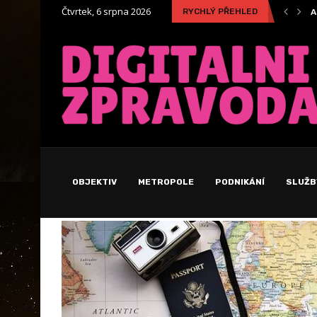
Čtvrtek, 6 srpna 2026
RYCHLÝ PŘEHLED
Atari – pohled na historii této legendární značky
V
OBJEKTIV
METROPOLE
PODNIKÁNÍ
SLUŽB