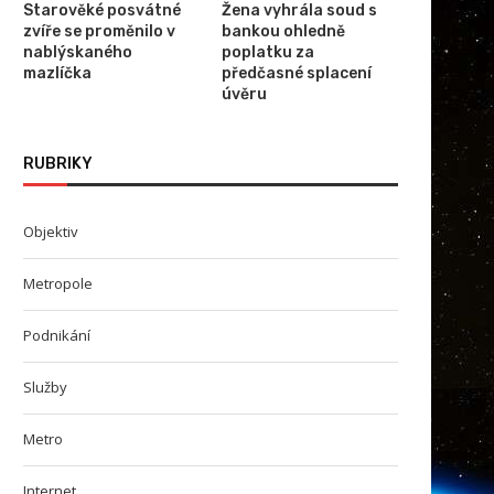
Starověké posvátné
Žena vyhrála soud s
zvíře se proměnilo v
bankou ohledně
nablýskaného
poplatku za
mazlíčka
předčasné splacení
úvěru
RUBRIKY
Objektiv
Metropole
Podnikání
Služby
Metro
Internet