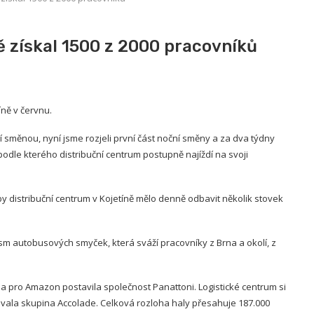
 získal 1500 z 2000 pracovníků
ně v červnu.
směnou, nyní jsme rozjeli první část noční směny a za dva týdny
podle kterého distribuční centrum postupně najíždí na svoji
y distribuční centrum v Kojetíně mělo denně odbavit několik stovek
m autobusových smyček, která sváží pracovníky z Brna a okolí, z
a pro Amazon postavila společnost Panattoni. Logistické centrum si
ncovala skupina Accolade. Celková rozloha haly přesahuje 187.000