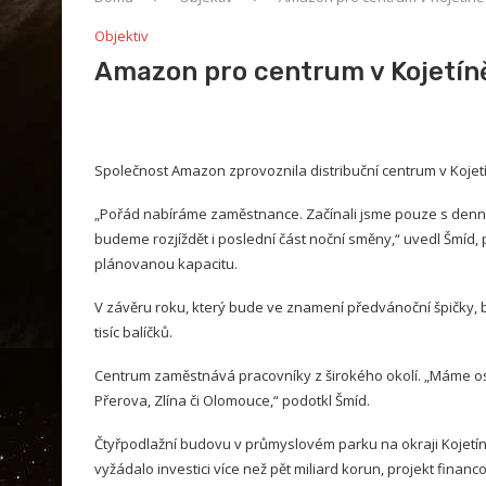
Objektiv
Amazon pro centrum v Kojetíně
Společnost Amazon zprovoznila distribuční centrum v Kojetí
„Pořád nabíráme zaměstnance. Začínali jsme pouze s denní 
budeme rozjíždět i poslední část noční směny,“ uvedl Šmíd, 
plánovanou kapacitu.
V závěru roku, který bude ve znamení předvánoční špičky, b
tisíc balíčků.
Centrum zaměstnává pracovníky z širokého okolí. „Máme os
Přerova, Zlína či Olomouce,“ podotkl Šmíd.
Čtyřpodlažní budovu v průmyslovém parku na okraji Kojetín
vyžádalo investici více než pět miliard korun, projekt fina