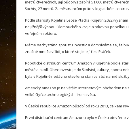
metrů čtverečních, její půdorys zabírá 51.000 metrů čtvere
šachty, 27 metrů. Zaměstnancům práci v logistickém centru v
Podle starosty Kojetína Leoše Ptáčka (Kojetín 2022) význam t
nejjižnější výspou Olomouckého kraje a takovou popelkou. 
veřejném sektoru.
Máme nachystáno spoustu investic a domníváme se, že bud
značné množství lidí, o které stojíme,“ řekl Ptáček.
Robotické distribuční centrum Amazon v Kojetíně podle staros
městě a okolí. Obec investuje do školství, kultury, sportu ne
byla v Kojetíně nedávno otevřena stanice záchranné služby,
Americký Amazon je největším internetovým obchodem na svě
velké čtyřce technologických firem světa.
V České republice Amazon působí od roku 2013, celkem inve
První distribuční centrum Amazonu bylo v Česku otevřeno v r