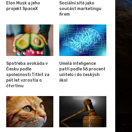
Elon Musk a jeho
Sociální sítě jako
projekt SpaceX
součást marketingu
firem
Spotřeba avokáda v
Umělá inteligence
Česku podle
patří podle 56 procent
společnosti Titbit za
učitelů i do českých
pět let vzrostla o
škol
čtvrtinu
Atari – pohled na historii této
Významná role agentury NAS
legendární značky
výzkumu vesmíru