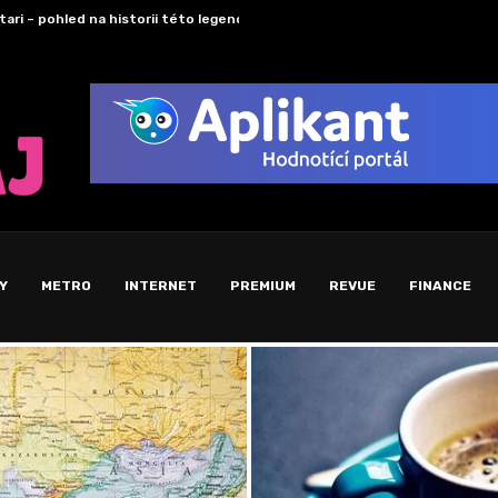
ýznamná role agentury NASA ve výzkumu vesmíru
Histo
Y
METRO
INTERNET
PREMIUM
REVUE
FINANCE