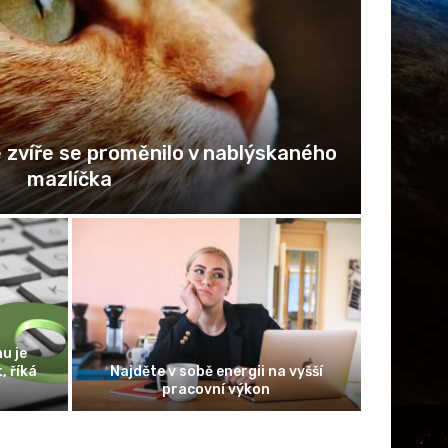
zvíře se proměnilo v nablýskaného
B
mazlíčka
u je
, říká
Najděte v sobě energii na vyšší
pracovní výkon
Jak vybr