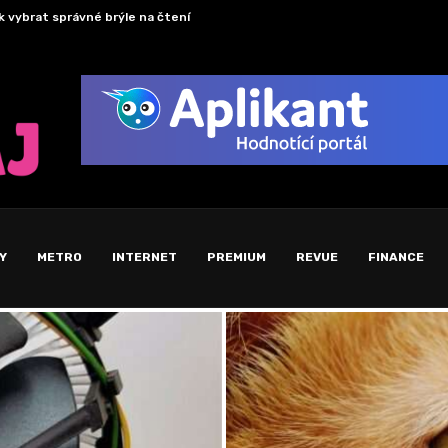
k vybrat správné brýle na čtení
Atari –
Y
METRO
INTERNET
PREMIUM
REVUE
FINANCE