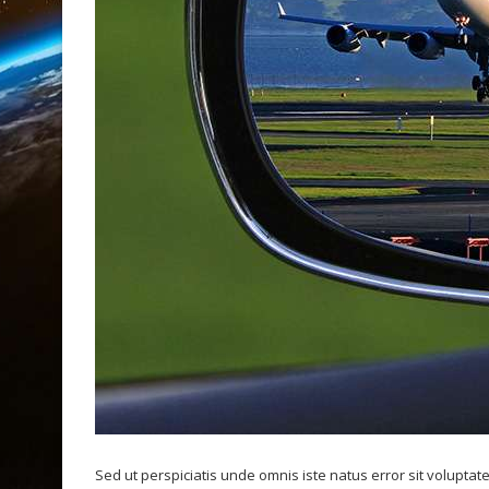
Sed ut perspiciatis unde omnis iste natus error sit volupt