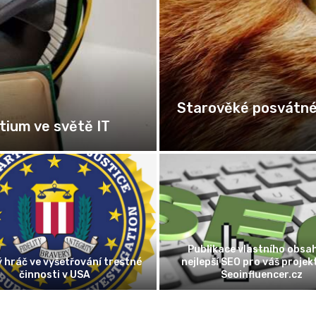
Starověké posvátné 
tium ve světě IT
Publikace vlastního obsah
ý hráč ve vyšetřování trestné
nejlepší SEO pro váš projekt
činnosti v USA
Seoinfluencer.cz