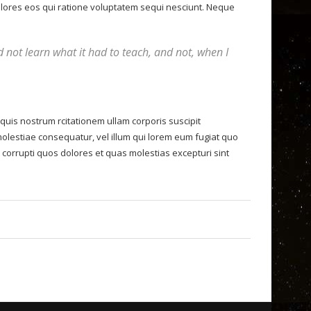
olores eos qui ratione voluptatem sequi nesciunt. Neque
uld not learn what it had to teach, and not, when I
is nostrum rcitationem ullam corporis suscipit
molestiae consequatur, vel illum qui lorem eum fugiat quo
 corrupti quos dolores et quas molestias excepturi sint