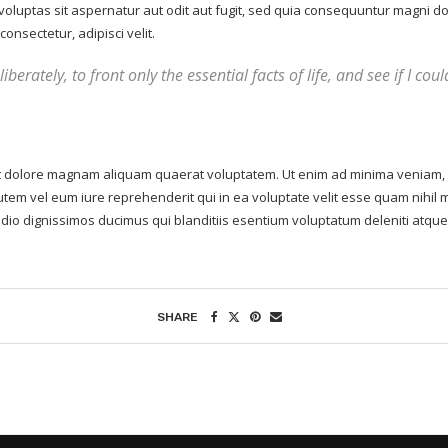
voluptas sit aspernatur aut odit aut fugit, sed quia consequuntur magni d
onsectetur, adipisci velit.
berately, to front only the essential facts of life, and see if I co
 dolore magnam aliquam quaerat voluptatem. Ut enim ad minima veniam, qu
tem vel eum iure reprehenderit qui in ea voluptate velit esse quam nihil 
odio dignissimos ducimus qui blanditiis esentium voluptatum deleniti atque
SHARE