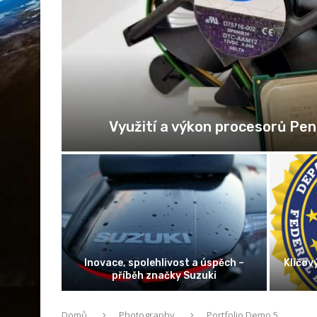
Využití a výkon procesorů Pen
 hradu
Inovace, spolehlivost a úspěch –
Klíčov
příběh značky Suzuki
Domů
Photography
Portfolio Demo 5