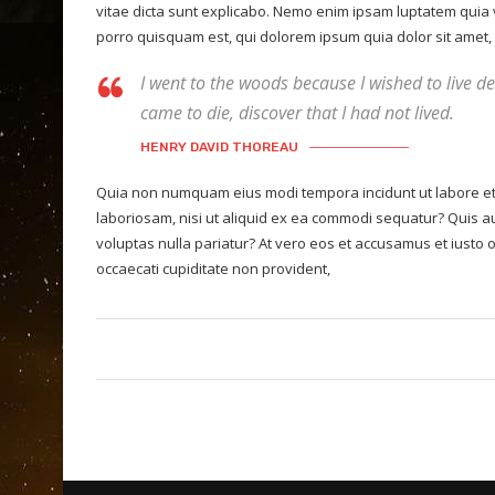
vitae dicta sunt explicabo. Nemo enim ipsam luptatem quia 
porro quisquam est, qui dolorem ipsum quia dolor sit amet, c
I went to the woods because I wished to live deli
came to die, discover that I had not lived.
HENRY DAVID THOREAU
Quia non numquam eius modi tempora incidunt ut labore et
laboriosam, nisi ut aliquid ex ea commodi sequatur? Quis au
voluptas nulla pariatur? At vero eos et accusamus et iusto 
occaecati cupiditate non provident,