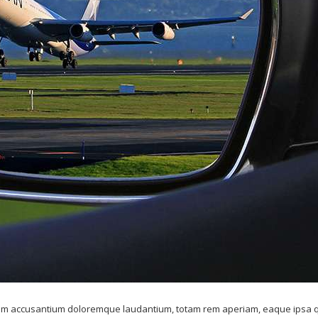
atem accusantium doloremque laudantium, totam rem aperiam, eaque ipsa qua