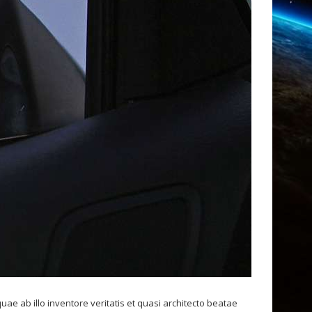
e ab illo inventore veritatis et quasi architecto beatae