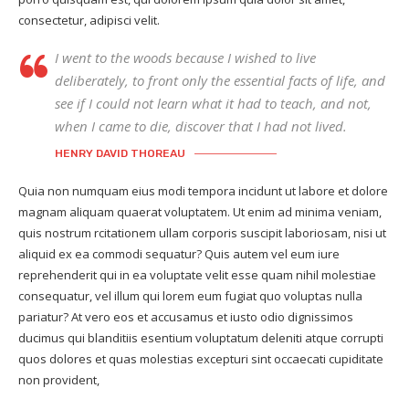
consectetur, adipisci velit.
I went to the woods because I wished to live
deliberately, to front only the essential facts of life, and
see if I could not learn what it had to teach, and not,
when I came to die, discover that I had not lived.
HENRY DAVID THOREAU
Quia non numquam eius modi tempora incidunt ut labore et dolore
magnam aliquam quaerat voluptatem. Ut enim ad minima veniam,
quis nostrum rcitationem ullam corporis suscipit laboriosam, nisi ut
aliquid ex ea commodi sequatur? Quis autem vel eum iure
reprehenderit qui in ea voluptate velit esse quam nihil molestiae
consequatur, vel illum qui lorem eum fugiat quo voluptas nulla
pariatur? At vero eos et accusamus et iusto odio dignissimos
ducimus qui blanditiis esentium voluptatum deleniti atque corrupti
quos dolores et quas molestias excepturi sint occaecati cupiditate
non provident,