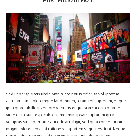
PORTFOLIO DEMO 7
Sed ut perspiciatis unde omnis iste natus error sit voluptatem
accusantium doloremque laudantium, totam rem aperiam, eaque
ipsa quae ab illo inventore veritatis et quasi architecto beatae
vitae dicta sunt explicabo. Nemo enim ipsam luptatem quia
voluptas sit aspernatur aut odit aut fugit, sed quia consequuntur
magni dolores eos qui ratione voluptatem sequi nesciunt. Neque
porro quisquam est, qui dolorem ipsum quia dolor sit amet,