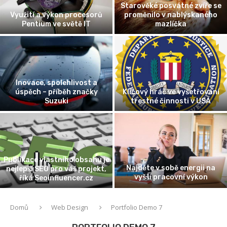
Starověké posvátné zvíře se
Využití a výkon procesorů
proměnilo v nablýskaného
Pentium ve světě IT
mazlíčka
Inovace, spolehlivost a
úspěch – příběh značky
Klíčový hráč ve vyšetřování
Suzuki
trestné činnosti v USA
Publikace vlastního obsahu je
Najděte v sobě energii na
nejlepší SEO pro váš projekt,
vyšší pracovní výkon
říká Seoinfluencer.cz
Domů
Web Design
Portfolio Demo 7