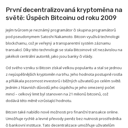
První decentralizovaná kryptoměna na
světě: Úspěch Bitcoinu od roku 2009
Jejím tvůrcem je neznámý programátor či skupina programátorů
pod pseudonymem Satoshi Nakamoto. Bitcoin využívá technologii
blockchainu, což je veřejný a transparentní systém záznamu
transakcí. Díky této technologii se stala Bitcoinové síť nezávislou na
jakékoli centrální autoritě, jako jsou banky či vlády.
Od svého vzniku si Bitcoin získal velkou popularitu a stal se jednou
z nejúspěšnějších kryptoměn na trhu. Jeho hodnota postupně rostla
a přilákala pozornost investorů i běžných uživatelů po celém světě.
Jedním z hlavních důvodů jeho úspěchu je jeho omezený počet
mincí – celkový limit byl stanoven na 21 milionů bitcoinů, což
dodává této měně vzrůstající hodnotu.
Bitcoin také nabídlo nové možnosti pro finanční transakce online.
Umožňuje rychlé a levné převody peněz bez nutnosti prostředníka
či bankovní instituce. Tato decentralizace umožňuje uživatelům