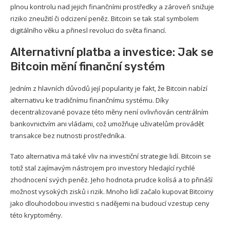
plnou kontrolu nad jejich finančními prostředky a zároveň snižuje
riziko zneužití či odcizení peněz. Bitcoin se tak stal symbolem
digitálního věku a přinesl revoluci do světa financí.
Alternativní platba a investice: Jak se
Bitcoin mění finanční systém
Jedním z hlavních důvodů její popularity je fakt, že Bitcoin nabízí
alternativu ke tradičnímu finančnímu systému. Díky
decentralizované povaze této měny není ovlivňován centrálním
bankovnictvím ani vládami, což umožňuje uživatelům provádět
transakce bez nutnosti prostředníka.
Tato alternativa má také vliv na investiční strategie lidí. Bitcoin se
totiž stal zajímavým nástrojem pro investory hledající rychlé
zhodnocení svých peněz. Jeho hodnota prudce kolísá a to přináší
možnost vysokých zisků i rizik. Mnoho lidí začalo kupovat Bitcoiny
jako dlouhodobou investici s nadějemi na budoucí vzestup ceny
této kryptoměny.