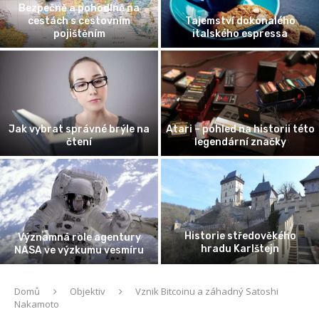
Bezpečně a pohodlně na
cestách s cestovním
Tajemství dokonalého
pojištěním
italského espressa
Jak vybrat správné brýle na
Atari – pohled na historii této
čtení
legendární značky
Historie středověkého
Významná role agentury
hradu Karlštejn
NASA ve výzkumu vesmíru
Domů
Objektiv
Vznik Bitcoinu a záhadný Satoshi
Nakamoto