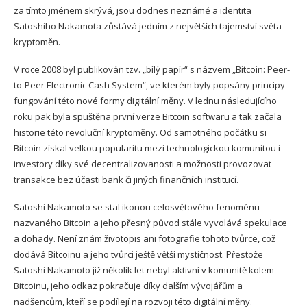
za tímto jménem skrývá, jsou dodnes neznámé a identita
Satoshiho Nakamota zůstává jedním z největších tajemství světa
kryptoměn.
V roce 2008 byl publikován tzv. „bílý papír“ s názvem „Bitcoin: Peer-
to-Peer Electronic Cash System“, ve kterém byly popsány principy
fungování této nové formy digitální měny. V lednu následujícího
roku pak byla spuštěna první verze Bitcoin softwaru a tak začala
historie této revoluční kryptoměny. Od samotného počátku si
Bitcoin získal velkou popularitu mezi technologickou komunitou i
investory díky své decentralizovanosti a možnosti provozovat
transakce bez účasti bank či jiných finančních institucí.
Satoshi Nakamoto se stal ikonou celosvětového fenoménu
nazvaného Bitcoin a jeho přesný původ stále vyvolává spekulace
a dohady. Není znám životopis ani fotografie tohoto tvůrce, což
dodává Bitcoinu a jeho tvůrci ještě větší mystičnost. Přestože
Satoshi Nakamoto již několik let nebyl aktivní v komunitě kolem
Bitcoinu, jeho odkaz pokračuje díky dalším vývojářům a
nadšencům, kteří se podílejí na rozvoji této digitální měny.