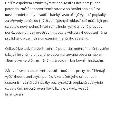
Dalším aspektem zmínitelným ve spojitosti s Bitcoinem je jeho
potenciál zmít financemi třetich stran a snižování poplatků za
mezinárodní platby. Tradiční banky často účtujú vysoké poplatky
za převody penĕz do jiných zemĕpisných oblastí, což může být pro
uživatele nevýhodné. Bitcoin umožňuje rychlé a levné převody
penĕz bez nutnosti prostředníka, což je velkou výhodou zejména
pro lidi žijící v zemích s omezením finančního systému.
Celkově lze tedy říci, že Bitcoin má potenciál změnit finanční systém
tak, jak ho známe dnes. Jeho decentralizovaná povaha nabízí
alternativu ke státním měnám a tradičním bankovním institucím.
Zároveň se stal atraktivní investiční možností pro ty, kteří hledají
vyšší zhodnocení svých peněz. A konečně, jeho schopnost
usnadnit mezinárodní platby bez vysokých poplatků poskytuje
uživatelům novou úroveň flexibility a efektivity ve svém
financování.